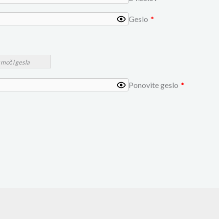
Geslo
*
 moči gesla
Ponovite geslo
*