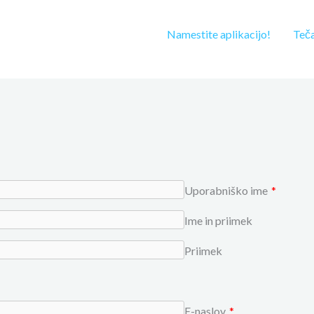
Namestite aplikacijo!
Teč
Uporabniško ime
*
Ime in priimek
Priimek
E-naslov
*